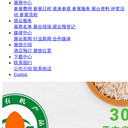
展商中心
参展费用
参展日程
谁来参观
参展服务
展台资料
评奖活
动
参展流程
观众服务
展商名单
展会现场
观众预登记
媒体中心
展会新闻
行业新闻
合作媒体
展馆介绍
酒店预订
展馆位置
下载中心
联系我们
公司介绍
联系电话
English