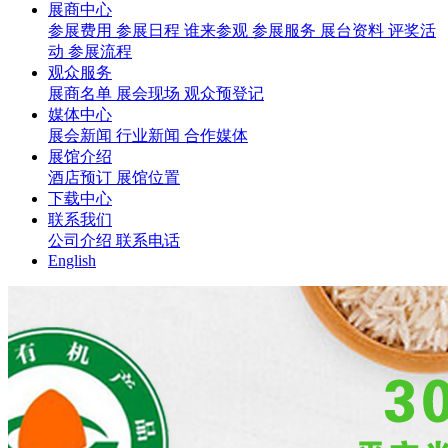
展商中心
参展费用
参展日程
谁来参观
参展服务
展台资料
评奖活
动
参展流程
观众服务
展商名单
展会现场
观众预登记
媒体中心
展会新闻
行业新闻
合作媒体
展馆介绍
酒店预订
展馆位置
下载中心
联系我们
公司介绍
联系电话
English