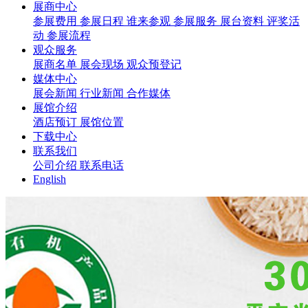
展商中心
参展费用
参展日程
谁来参观
参展服务
展台资料
评奖活
动
参展流程
观众服务
展商名单
展会现场
观众预登记
媒体中心
展会新闻
行业新闻
合作媒体
展馆介绍
酒店预订
展馆位置
下载中心
联系我们
公司介绍
联系电话
English