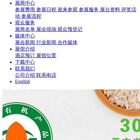
展商中心
参展费用
参展日程
谁来参观
参展服务
展台资料
评奖活
动
参展流程
观众服务
展商名单
展会现场
观众预登记
媒体中心
展会新闻
行业新闻
合作媒体
展馆介绍
酒店预订
展馆位置
下载中心
联系我们
公司介绍
联系电话
English